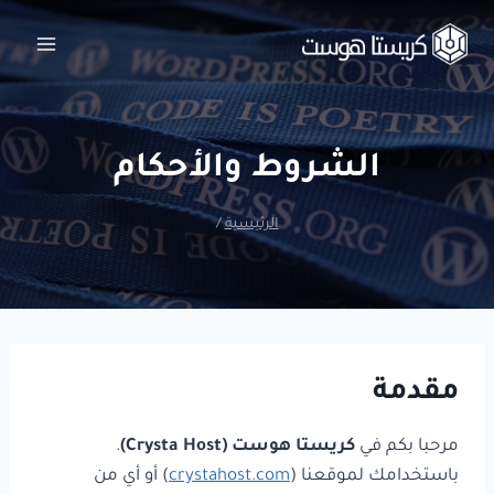
لتجاوز
لى
لمحتوى
الشروط والأحكام
الرئيسية
/
مقدمة
مرحبا بكم في
كريستا هوست (Crysta Host)
.
باستخدامك لموقعنا (
crystahost.com
) أو أي من